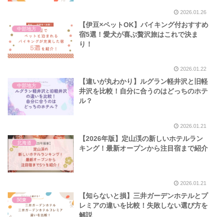
2026.01.26
【伊豆×ペットOK】バイキング付おすすめ
中部地方
宿5選！愛犬が喜ぶ贅沢旅はこれで決ま
り！
2026.01.22
【違いが丸わかり】ルグラン軽井沢と旧軽
中部地方
井沢を比較！自分に合うのはどっちのホテ
ル？
2026.01.21
【2026年版】定山渓の新しいホテルラン
北海道
キング！最新オープンから注目宿まで紹介
2026.01.21
【知らないと損】三井ガーデンホテルとプ
関東
レミアの違いを比較！失敗しない選び方を
解説