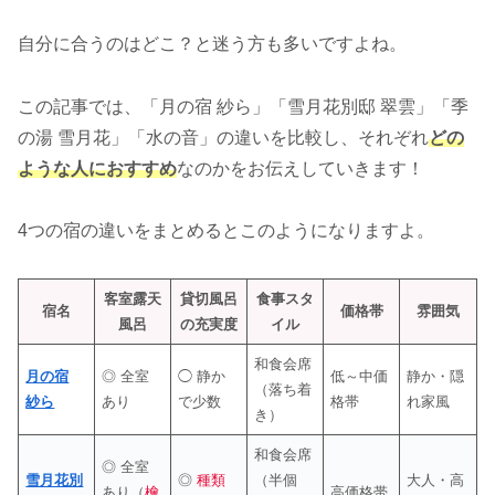
自分に合うのはどこ？と迷う方も多いですよね。
この記事では、「月の宿 紗ら」「雪月花別邸 翠雲」「季
の湯 雪月花」「水の音」の違いを比較し、それぞれ
どの
ような人におすすめ
なのかをお伝えしていきます！
4つの宿の違いをまとめるとこのようになりますよ。
客室露天
貸切風呂
食事スタ
宿名
価格帯
雰囲気
風呂
の充実度
イル
和食会席
月の宿
◎ 全室
◯ 静か
低～中価
静か・隠
（落ち着
紗ら
あり
で少数
格帯
れ家風
き）
和食会席
◎ 全室
雪月花別
◎
種類
（半個
大人・高
あり（
檜
高価格帯