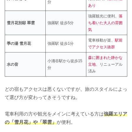
分
あり
強羅観光に便利、
落
雪月花別邸 翠雲
強羅駅 徒歩5分
ち着いた大人の雰囲
気
電車移動が楽、
駅前
季の湯 雪月花
強羅駅 徒歩1分
でアクセス抜群
森に囲まれた静かな
小涌谷駅から徒歩15
水の音
立地
、リニューアル
分
済み
どの宿もアクセスは悪くないですが、旅のスタイルによっ
て選び方が変わってきそうですね。
電車利用の方や観光をメインに考えている方は
強羅エリア
の「雪月花」や「翠雲」
が便利。