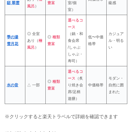
邸 翠雲
豊富
室/個
級感
風呂
）
室）
選べるコ
ース
◎ 全室
（鍋・和
カジュア
季の湯
◎
種類
低〜中価
あり（
檜
食会席
ル・明る
雪月花
豊富
格帯
風呂
）
/しゃぶ
い
しゃぶ・
寿司）
選べるコ
ース
（炙
モダン・
◎
種類
水の音
△ 一部
り焼き会
中価格帯
自然に囲
豊富
席/足柄
まれた
遊膳）
※クリックすると楽天トラベルで詳細を確認できます