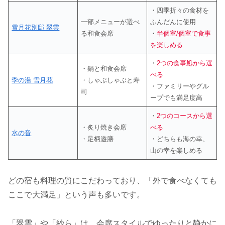
・四季折々の食材を
一部メニューが選べ
ふんだんに使用
雪月花別邸 翠雲
る和食会席
・
半個室/個室で食事
を楽しめる
・
2つの食事処から選
・鍋と和食会席
べる
季の湯 雪月花
・しゃぶしゃぶと寿
・ファミリーやグル
司
ープでも満足度高
・
2つのコースから選
・炙り焼き会席
べる
水の音
・足柄遊膳
・どちらも海の幸、
山の幸を楽しめる
どの宿も料理の質にこだわっており、「外で食べなくても
ここで大満足」という声も多いです。
「翠雲」や「紗ら」は、会席スタイルでゆったりと静かに