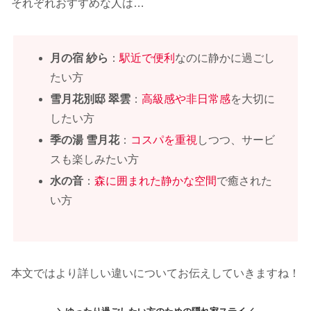
それぞれおすすめな人は…
月の宿 紗ら
：
駅近で便利
なのに静かに過ごし
たい方
雪月花別邸 翠雲
：
高級感や非日常感
を大切に
したい方
季の湯 雪月花
：
コスパを重視
しつつ、サービ
スも楽しみたい方
水の音
：
森に囲まれた静かな空間
で癒された
い方
本文ではより詳しい違いについてお伝えしていきますね！