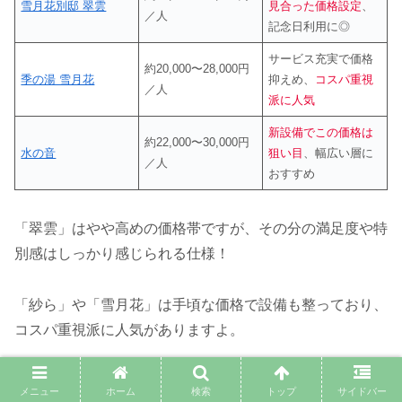
雪月花別邸 翠雲
見合った価格設定
、
／人
記念日利用に◎
サービス充実で価格
約20,000〜28,000円
季の湯 雪月花
抑えめ、
コスパ重視
／人
派に人気
新設備でこの価格は
約22,000〜30,000円
水の音
狙い目
、幅広い層に
／人
おすすめ
「翠雲」はやや高めの価格帯ですが、その分の満足度や特
別感はしっかり感じられる仕様！
「紗ら」や「雪月花」は手頃な価格で設備も整っており、
コスパ重視派に人気がありますよ。
「水の音」はリニューアルした客室や静かな雰囲気を考え
メニュー
ホーム
検索
トップ
サイドバー