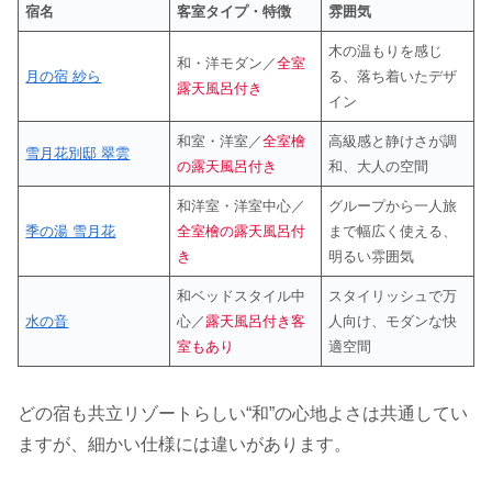
宿名
客室タイプ・特徴
雰囲気
木の温もりを感じ
和・洋モダン／
全室
月の宿 紗ら
る、落ち着いたデザ
露天風呂付き
イン
和室・洋室／
全室檜
高級感と静けさが調
雪月花別邸 翠雲
の露天風呂付き
和、大人の空間
和洋室・洋室中心／
グループから一人旅
季の湯 雪月花
全室檜の露天風呂付
まで幅広く使える、
き
明るい雰囲気
和ベッドスタイル中
スタイリッシュで万
水の音
心／
露天風呂付き客
人向け、モダンな快
室もあり
適空間
どの宿も共立リゾートらしい“和”の心地よさは共通してい
ますが、細かい仕様には違いがあります。