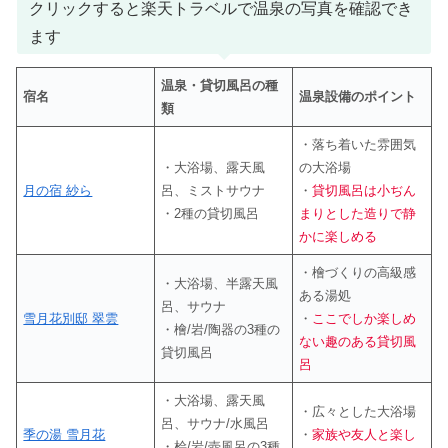
クリックすると楽天トラベルで温泉の写真を確認でき
ます
温泉・貸切風呂の種
宿名
温泉設備のポイント
類
・落ち着いた雰囲気
・大浴場、露天風
の大浴場
月の宿 紗ら
呂、ミストサウナ
・
貸切風呂は小ぢん
・2種の貸切風呂
まりとした造りで静
かに楽しめる
・檜づくりの高級感
・大浴場、半露天風
ある湯処
呂、サウナ
雪月花別邸 翠雲
・
ここでしか楽しめ
・檜/岩/陶器の3種の
ない趣のある貸切風
貸切風呂
呂
・大浴場、露天風
・広々とした大浴場
呂、サウナ/水風呂
季の湯 雪月花
・
家族や友人と楽し
・桧/岩/壺風呂の3種