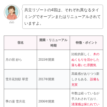
共立リゾートの4宿は、それぞれ異なるタイ
ミングでオープンまたはリニューアルされて
のの
いますよ。
開業・リニューアル
宿名
特徴・ポイント
時期
比較的新しく、
木の
月の宿 紗ら
2015年開業
ぬくもりを活かした
落ち着いた雰囲気
高級感がありつつ新
雪月花別邸 翠雲
2017年開業
しさもある、
設備も
充実
年数は経っているが
手入れされており、
季の湯 雪月花
2006年開業
清潔感は保たれてい