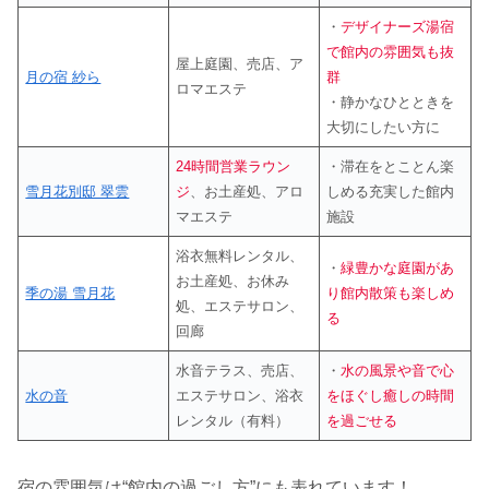
・
デザイナーズ湯宿
で館内の雰囲気も抜
屋上庭園、売店、ア
月の宿 紗ら
群
ロマエステ
・静かなひとときを
大切にしたい方に
24時間営業ラウン
・滞在をとことん楽
雪月花別邸 翠雲
ジ
、お土産処、アロ
しめる充実した館内
マエステ
施設
浴衣無料レンタル、
・
緑豊かな庭園があ
お土産処、お休み
季の湯 雪月花
り館内散策も楽しめ
処、エステサロン、
る
回廊
水音テラス、売店、
・
水の風景や音で心
水の音
エステサロン、浴衣
をほぐし癒しの時間
レンタル（有料）
を過ごせる
宿の雰囲気は“館内の過ごし方”にも表れています！